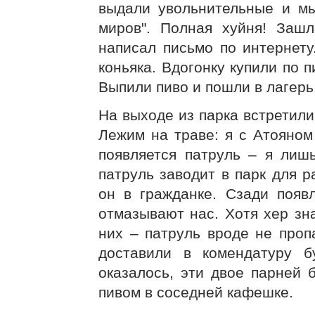
выдали увольнительные и мы
миров". Полная хуйня! Заш
написал письмо по интернету
коньяка. Вдогонку купили по п
Выпили пиво и пошли в лагерь
На выходе из парка встретили
Лежим на траве: я с Атояном
появляется патруль – я лиш
патруль заводит в парк для ра
он в гражданке. Сзади появ
отмазывают нас. Хотя хер зна
них – патруль вроде не проп
доставили в комендатуру б
оказалось, эти двое парней
пивом в соседней кафешке.