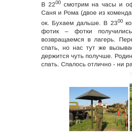
00
В 22
смотрим на часы и оф
Саня и Рома (двое из комендат
00
ок. Бухаем дальше. В 23
ко
фотик – фотки получилис
возвращаемся в лагерь. Пер
спать, но нас тут же вызыв
держится чуть получше. Родин
спать. Спалось отлично - ни р