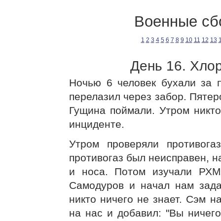
Военные сб
1
2
3
4
5
6
7
8
9
10
11
12
13
День 16. Хло
Ночью 6 человек бухали за п
перелазил через забор. Пятеро
Гущина поймали. Утром никто
инциденте.
Утром проверяли противога
противогаз был неисправен, н
и носа. Потом изучали РХМ
Самодуров и начал нам зада
никто ничего не знает. Сэм н
на нас и добавил: "Вы ничего