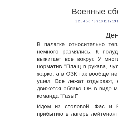
Военные сб
1
2
3
4
5
6
7
8
9
10
11
12
13
Ден
В палатке относительно те
немного размялись. К полу
выжигает все вокруг. У мно
норматив "Плащ в рукава, чу
жарко, а в ОЗК так вообще н
ушел. Все лежат отдыхают, 
движется облако ОВ в виде 
команда "Газы!"
Идем из столовой. Фас и В
прибытию в лагерь лейтенан