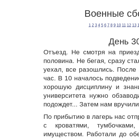
Военные сб
1
2
3
4
5
6
7
8
9
10
11
12
13
День 3
Отъезд. Не смотря на приез
половина. Не бегая, сразу ста
уехал, все разошлись. После 
час. В 10 началось подведени
хорошую дисциплину и знани
университета нужно обзавод
подождет... Затем нам вручил
По прибытию в лагерь нас отп
с кроватями, тумбочками
имуществом. Работали до обе