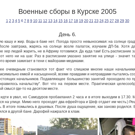
Военные сборы в Курске 2005
1
2
3
4
5
6
7
8
9
10
11
12
13
14
15
16
17
18
19
20
21
23
24
25
27
28
29
30
День 6.
ую кашу и жир. Воды в баке нет. Погода просто невыносимая: на солнце град
После завтрака, жарясь на солнце возле палаток, изучаем ДП-5в. Хотя 
 не хер людей жарить, не в Африку готовимся. Да куда там! Есть расписание 
 от него ни на шаг. Раз в расписании указано занятие на улице - значит т
это время зажигает в тени с майорами-медиками.
ее очевидным становился тот факт что слишком многие наши начальники 
максимально емкой и насыщенной, всеми правдами и неправдами пытались соз
естоящих начальников. Подавляющее большинство занятий проходило по п
равилось начальству". Вот что на первом месте. Практическая целесооб
 смысл где-то на десятом месте.
дти в увал, но Самодуров пробакланил 2 часа и в итоге выходим в 17.30. 
ся на улице. Мимо него проходят два ефрейтора и Шеф отдает им честь:) Ре
. В итоге помылись в душевых. После душа ощущение, как заново родился. 
пился в другой бане. Дарофей нажрался в хлам.